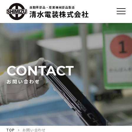
自動車部品・産業機械部品製造
清水電装株式会社
HOME
事業内容
会社案内
CONTACT
よくある質問
お問い合わせ
アクセス
お問い合わせ
TOP
お問い合わせ
情報セキュリティポリシー